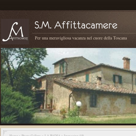
Per una meravigliosa vacanza nel cuore della Toscana
Home
>
Photo Gallery
>
LA BADIA
> Immagine 4/9