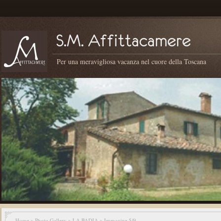
Per una meravigliosa vacanza nel cuore della Toscana
Home
>
Photo Gallery
>
LA BADIA
> Immagine 5/9