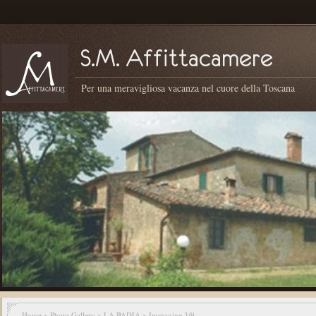
Per una meravigliosa vacanza nel cuore della Toscana
Home
>
Photo Gallery
>
LA BADIA
> Immagine 3/9