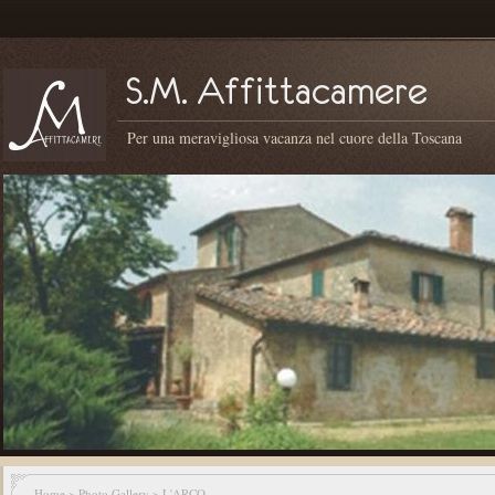
Per una meravigliosa vacanza nel cuore della Toscana
Home
>
Photo Gallery
> L'ARCO